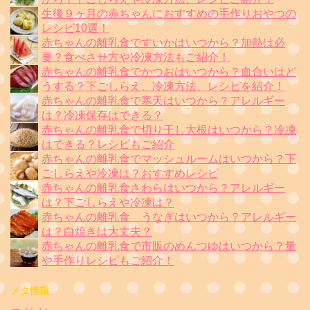
生後９ヶ月の赤ちゃんにおすすめの手作りおやつの
レシピ10選！
赤ちゃんの離乳食ですいかはいつから？加熱は必
要？食べさせ方や冷凍方法もご紹介！
赤ちゃんの離乳食でかつおはいつから？血合いはど
うする？下ごしらえ、冷凍方法、レシピを紹介！
赤ちゃんの離乳食で寒天はいつから？アレルギー
は？冷凍保存はできる？
赤ちゃんの離乳食で切り干し大根はいつから？冷凍
はできる？レシピもご紹介
赤ちゃんの離乳食でマッシュルームはいつから？下
ごしらえや冷凍は？おすすめレシピ
赤ちゃんの離乳食さわらはいつから？アレルギー
は？下ごしらえや冷凍は？
赤ちゃんの離乳食 うなぎはいつから？アレルギー
は？白焼きは大丈夫？
赤ちゃんの離乳食で市販のめんつゆはいつから？量
や手作りレシピもご紹介！
メタ情報