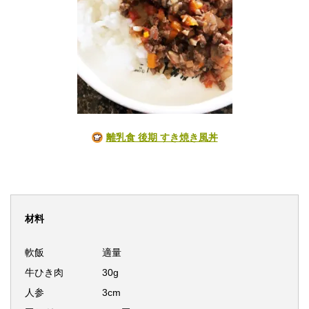
離乳食 後期 すき焼き風丼
材料
軟飯
適量
牛ひき肉 30g
人参 3cm