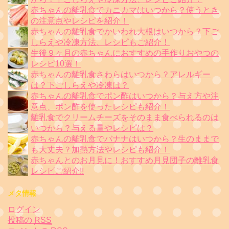
赤ちゃんの離乳食でカニカマはいつから？使うとき
の注意点やレシピを紹介！
赤ちゃんの離乳食でかいわれ大根はいつから？下ご
しらえや冷凍方法、レシピもご紹介！
生後９ヶ月の赤ちゃんにおすすめの手作りおやつの
レシピ10選！
赤ちゃんの離乳食さわらはいつから？アレルギー
は？下ごしらえや冷凍は？
赤ちゃんの離乳食でポン酢はいつから？与え方や注
意点、ポン酢を使ったレシピも紹介！
離乳食でクリームチーズをそのまま食べられるのは
いつから？与える量やレシピは？
赤ちゃんの離乳食でバナナはいつから？生のままで
も大丈夫？加熱方法やレシピも紹介！
赤ちゃんとのお月見に！おすすめ月見団子の離乳食
レシピご紹介!!
メタ情報
ログイン
投稿の
RSS