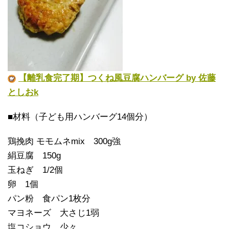
【離乳食完了期】つくね風豆腐ハンバーグ by 佐藤
としおk
■材料（子ども用ハンバーグ14個分）
鶏挽肉 モモムネmix 300g強
絹豆腐 150g
玉ねぎ 1/2個
卵 1個
パン粉 食パン1枚分
マヨネーズ 大さじ1弱
塩コショウ 少々