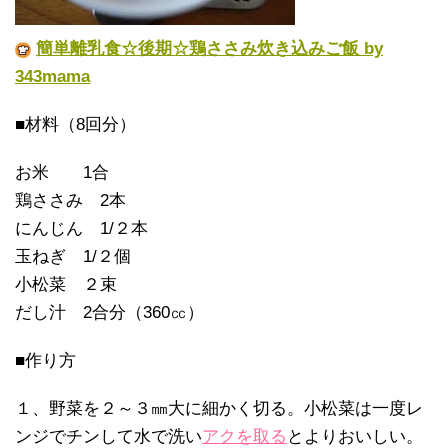
簡単離乳食☆後期☆鶏ささみ炊き込みご飯 by
343mama
■材料（8回分）
お米 1合
鶏ささみ 2本
にんじん 1/２本
玉ねぎ 1/２個
小松菜 ２束
だし汁 2合分（360㏄）
■作り方
１、野菜を２～３㎜大に細かく切る。小松菜は一度レ
ンジでチンして水で洗い
アクを取る
とよりおいしい。