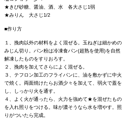
★きび砂糖、醤油、酒、水 各大さじ1弱
★みりん 大さじ1/2
■作り方
１、挽肉以外の材料をよく混ぜる。玉ねぎは細かめの
みじん切り。パン粉は冷凍食パン(超熟を使用)を自然
解凍したものをすりおろす。
２、挽肉を加えてさらによく混ぜる。
３、テフロン加工のフライパンに、油を敷かずに中火
で焼く。両面焼けたらお酒少々を加えて、弱火で蓋を
し、しっかり火を通す。
４、よく火が通ったら、火力を強めて★を混ぜたもの
を入れ照りをつける。味が濃そうなら水を増やす。照
りがついたら完成。