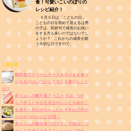
食！可愛いこいのぼりの
レシピ紹介！
５月５日は「こどもの日」
こどもの日を初めて迎えるは男
の子は、初節句で成長のお祝い
をする方も多いのではないでし
ょうか？ これからの成長を願
う大切な日ですので、 ...
人気記事
離乳食でクリームチーズをそのまま食べ
られるのはいつから？与える量やレシピ
は？
赤ちゃんの離乳食でカニカマはいつか
ら？使うときの注意点やレシピを紹介！
生後９ヶ月の赤ちゃんにおすすめの手作
りおやつのレシピ10選！
赤ちゃんの離乳食で切り干し大根はいつ
から？冷凍はできる？レシピもご紹介