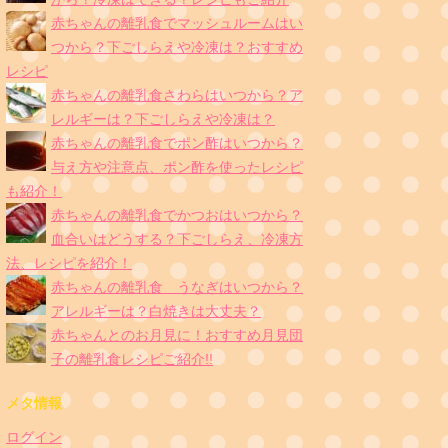
赤ちゃんの離乳食でマッシュルームはい
つから？下ごしらえや冷凍は？おすすめ
レシピ
赤ちゃんの離乳食さわらはいつから？ア
レルギーは？下ごしらえや冷凍は？
赤ちゃんの離乳食でポン酢はいつから？
与え方や注意点、ポン酢を使ったレシピ
も紹介！
赤ちゃんの離乳食でかつおはいつから？
血合いはどうする？下ごしらえ、冷凍方
法、レシピを紹介！
赤ちゃんの離乳食 うなぎはいつから？
アレルギーは？白焼きは大丈夫？
赤ちゃんとのお月見に！おすすめ月見団
子の離乳食レシピご紹介!!
メタ情報
ログイン