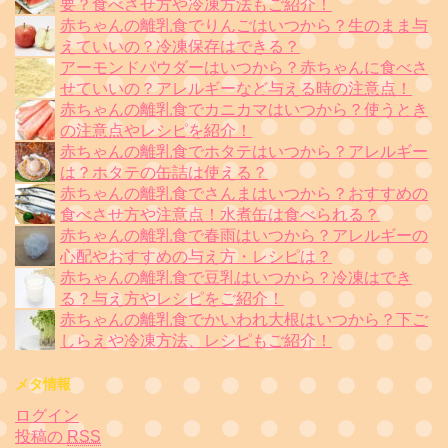
要？食べさせ方や冷凍方法もご紹介！
赤ちゃんの離乳食でりんごはいつから？生のまま与
えていいの？冷凍保存はできる？
アーモンドパウダーはいつから？赤ちゃんに食べさ
せていいの？アレルギーなど与える時の注意点！
赤ちゃんの離乳食でカニカマはいつから？使うとき
の注意点やレシピを紹介！
赤ちゃんの離乳食でホタテはいつから？アレルギー
は？ホタテの缶詰は使える？
赤ちゃんの離乳食でさんまはいつから？おすすめの
食べさせ方や注意点！水煮缶は食べられる？
赤ちゃんの離乳食で春雨はいつから？アレルギーの
心配やおすすめの与え方・レシピは？
赤ちゃんの離乳食で豆乳はいつから？冷凍はでき
る？与え方やレシピをご紹介！
赤ちゃんの離乳食でかいわれ大根はいつから？下ご
しらえや冷凍方法、レシピもご紹介！
メタ情報
ログイン
投稿の
RSS