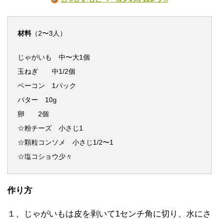
材料
（2〜3人）
じゃがいも 中〜大1個
玉ねぎ 中1/2個
ベーコン 1パック
バター 10g
卵 2個
☆粉チーズ 小さじ1
☆顆粒コンソメ 小さじ1/2〜1
☆塩コショウ少々
作り方
１、じゃがいもは皮を剥いて1センチ角に切り、水にさ