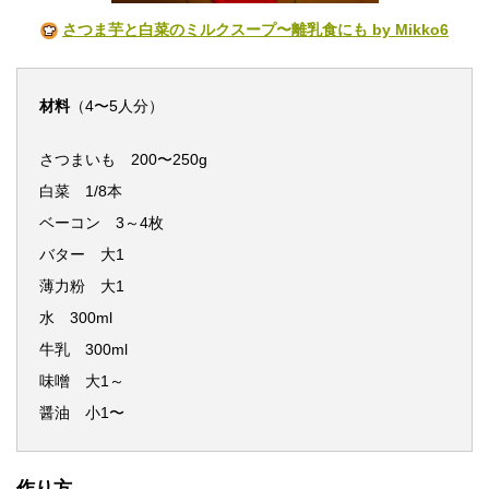
さつま芋と白菜のミルクスープ〜離乳食にも by Mikko6
材料
（4〜5人分）
さつまいも 200〜250g
白菜 1/8本
ベーコン 3～4枚
バター 大1
薄力粉 大1
水 300ml
牛乳 300ml
味噌 大1～
醤油 小1〜
作り方