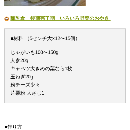
離乳食 後期完了期 いろいろ野菜のおやき
■材料 （5センチ大×12〜15個）
じゃがいも100〜150g
人参20g
キャベツ大きめの葉なら1枚
玉ねぎ20g
粉チーズ少々
片栗粉 大さじ1
■作り方