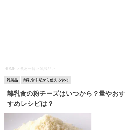
HOME
>
食材一覧
>
乳製品
>
乳製品
離乳食中期から使える食材
離乳食の粉チーズはいつから？量やおす
すめレシピは？