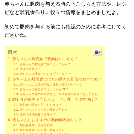
赤ちゃんに豚肉を与える時の下ごしらえ方法や、レシ
ピなど離乳食作りに役立つ情報をまとめましたよ。
初めて豚肉を与える前にも確認のために参考にしてく
ださいね。
目次
赤ちゃんの離乳食で豚肉はいつから？
赤ちゃんの離乳食で豚肉はいつから？
豚肉の栄養は？
赤ちゃんは豚肉でアレルギーになる？
赤ちゃんの離乳食ではどの豚肉の部位がおすすめ？
赤ちゃんには脂が少ない赤身の部位がおすすめ！
赤ちゃんの豚ひき肉はいつからOK？
赤ちゃんの脂の摂りすぎは下痢や腹痛の原因になることも
離乳食の豚肉下ごしらえ、与え方、冷凍方法は？
離乳食の豚肉の下ごしらえは？
赤ちゃんにおすすめの豚肉の与え方
豚肉の冷凍保存の方法は？
赤ちゃんにおすすめの豚肉離乳食レシピ
離乳食後期：塩麻婆豆腐
離乳食後期：だし香る焼きうどん