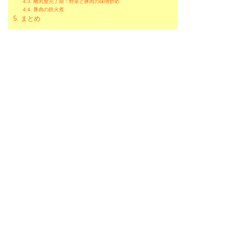
離乳食完了期：野菜と豚肉の味噌炒め
豚肉の鉄火煮
まとめ